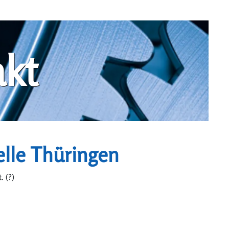
kt
elle Thüringen
. (?)